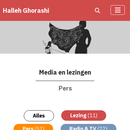
Halleh Ghorashi
Media en lezingen
Pers
Lezing
(11)
Alles
Pers
(52)
Radio & TV
(22)