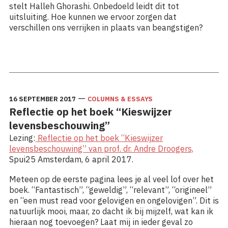
stelt Halleh Ghorashi. Onbedoeld leidt dit tot
uitsluiting. Hoe kunnen we ervoor zorgen dat
verschillen ons verrijken in plaats van beangstigen?
Lees meer: Met de beste bedoelingen sluiten we
migranten uit
—
16 SEPTEMBER 2017
COLUMNS & ESSAYS
Reflectie op het boek “Kieswijzer
levensbeschouwing”
Lezing:
Reflectie op het boek “Kieswijzer
levensbeschouwing” van prof. dr. Andre Droogers,
Spui25 Amsterdam, 6 april 2017.
Meteen op de eerste pagina lees je al veel lof over het
boek. “Fantastisch”, “geweldig”, “relevant”, “origineel”
en “een must read voor gelovigen en ongelovigen”. Dit is
natuurlijk mooi, maar, zo dacht ik bij mijzelf, wat kan ik
hieraan nog toevoegen? Laat mij in ieder geval zo