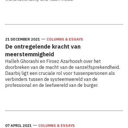
Lees meer: The performative power of “Women life
freedom”
—
21 DECEMBER 2021
COLUMNS & ESSAYS
De ontregelende kracht van
meerstemmigheid
Halleh Ghorashi en Firoez Azarhoosh over het
doorbreken van de macht van de vanzelfsprekendheid.
Daarbij ligt een cruciale rol voor tussenpersonen als
verbinders tussen de systeemwereld van de
professional en de leefwereld van de burger.
Lees meer: De ontregelende kracht van meerstemmigheid
—
07 APRIL 2021
COLUMNS & ESSAYS