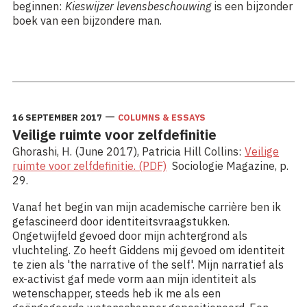
beginnen:
Kieswijzer levensbeschouwing
is een bijzonder
boek van een bijzondere man.
Lees meer: Reflectie op het boek “Kieswijzer
levensbeschouwing”
—
16 SEPTEMBER 2017
COLUMNS & ESSAYS
Veilige ruimte voor zelfdefinitie
Ghorashi, H. (June 2017), Patricia Hill Collins:
Veilige
ruimte voor zelfdefinitie. (PDF)
Sociologie Magazine, p.
29.
Vanaf het begin van mijn academische carrière ben ik
gefascineerd door identiteitsvraagstukken.
Ongetwijfeld gevoed door mijn achtergrond als
vluchteling. Zo heeft Giddens mij gevoed om identiteit
te zien als 'the narrative of the self'. Mijn narratief als
ex-activist gaf mede vorm aan mijn identiteit als
wetenschapper, steeds heb ik me als een