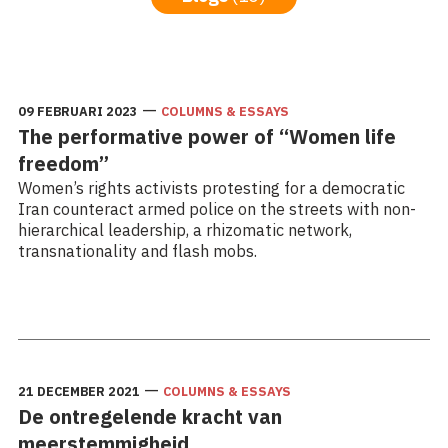
—
09 FEBRUARI 2023
COLUMNS & ESSAYS
The performative power of “Women life
freedom”
Women’s rights activists protesting for a democratic
Iran counteract armed police on the streets with non-
hierarchical leadership, a rhizomatic network,
transnationality and flash mobs.
Lees meer: The performative power of “Women life
freedom”
—
21 DECEMBER 2021
COLUMNS & ESSAYS
De ontregelende kracht van
meerstemmigheid