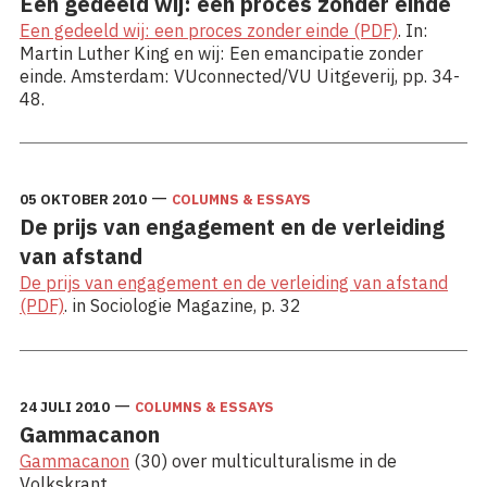
Een gedeeld wij: een proces zonder einde
Een gedeeld wij: een proces zonder einde (PDF)
. In:
Martin Luther King en wij: Een emancipatie zonder
einde. Amsterdam: VUconnected/VU Uitgeverij, pp. 34-
48.
—
05 OKTOBER 2010
COLUMNS & ESSAYS
De prijs van engagement en de verleiding
van afstand
De prijs van engagement en de verleiding van afstand
(PDF)
. in Sociologie Magazine, p. 32
—
24 JULI 2010
COLUMNS & ESSAYS
Gammacanon
Gammacanon
(30) over multiculturalisme in de
Volkskrant.