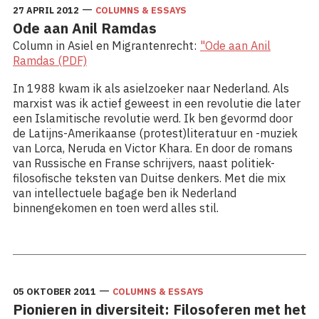
—
27 APRIL 2012
COLUMNS & ESSAYS
Ode aan Anil Ramdas
Column in Asiel en Migrantenrecht:
"Ode aan Anil
Ramdas (PDF)
In 1988 kwam ik als asielzoeker naar Nederland. Als
marxist was ik actief geweest in een revolutie die later
een Islamitische revolutie werd. Ik ben gevormd door
de Latijns-Amerikaanse (protest)literatuur en -muziek
van Lorca, Neruda en Victor Khara. En door de romans
van Russische en Franse schrijvers, naast politiek-
filosofische teksten van Duitse denkers. Met die mix
van intellectuele bagage ben ik Nederland
binnengekomen en toen werd alles stil.
Lees meer: Ode aan Anil Ramdas
—
05 OKTOBER 2011
COLUMNS & ESSAYS
Pionieren in diversiteit: Filosoferen met het